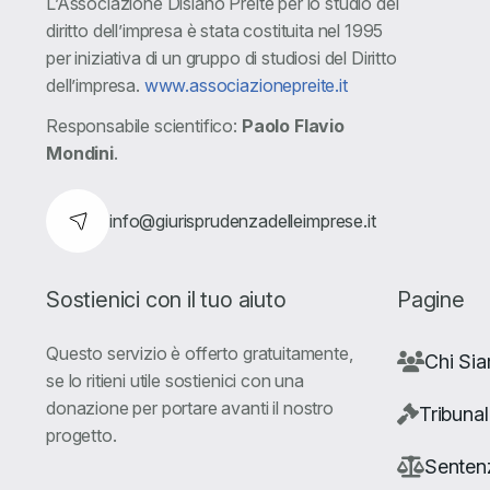
L’Associazione Disiano Preite per lo studio del
diritto dell’impresa è stata costituita nel 1995
per iniziativa di un gruppo di studiosi del Diritto
dell’impresa.
www.associazionepreite.it
Responsabile scientifico:
Paolo Flavio
Mondini
.
info@giurisprudenzadelleimprese.it
Sostienici con il tuo aiuto
Pagine
Questo servizio è offerto gratuitamente,
Chi Si
se lo ritieni utile sostienici con una
donazione per portare avanti il nostro
Tribunal
progetto.
Senten