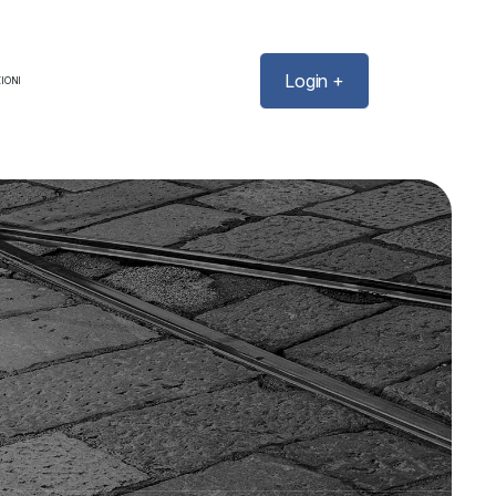
Login +
IONI