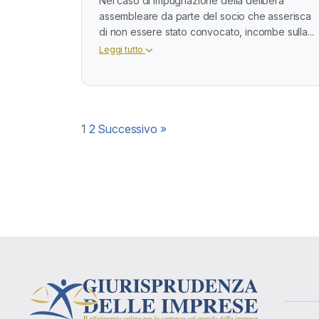
Nel caso di impugnazione della delibera
assembleare da parte del socio che asserisca
di non essere stato convocato, incombe sulla...
Leggi tutto
Paginazione
1
2
Successivo »
degli
articoli