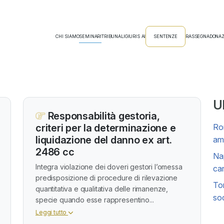
CHI SIAMO
SEMINARI
TRIBUNALI
GIURIS AI
SENTENZE
RASSEGNA
DONAZ
Ul
Responsabilità gestoria,
criteri per la determinazione e
Rom
liquidazione del danno ex art.
amm
2486 cc
Nap
Integra violazione dei doveri gestori l’omessa
can
predisposizione di procedure di rilevazione
Tor
quantitativa e qualitativa delle rimanenze,
soc
specie quando esse rappresentino...
Leggi tutto