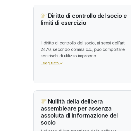
Diritto di controllo del socio e
limiti di esercizio
Il diritto di controllo del socio, ai sensi dell’art.
2476, secondo comma c.c., può comportare
seri rischi di utilizzo improprio...
Leggi tutto
Nullità della delibera
assembleare per assenza
assoluta di informazione del
socio