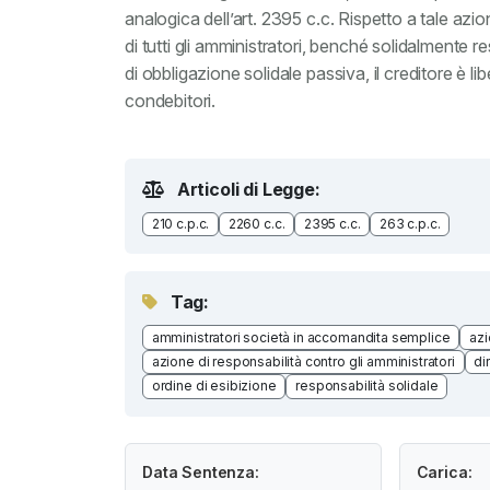
analogica dell’art. 2395 c.c. Rispetto a tale azio
di tutti gli amministratori, benché solidalmente r
di obbligazione solidale passiva, il creditore è li
condebitori.
Articoli di Legge:
210 c.p.c.
2260 c.c.
2395 c.c.
263 c.p.c.
Tag:
amministratori società in accomandita semplice
azi
azione di responsabilità contro gli amministratori
di
ordine di esibizione
responsabilità solidale
Data Sentenza:
Carica: