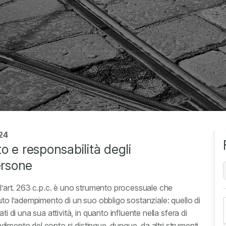
024
o e responsabilità degli
ersone
ll’art. 263 c.p.c. è uno strumento processuale che
nuto l’adempimento di un suo obbligo sostanziale: quello di
i di una sua attività, in quanto influente nella sfera di
rendimento del conto si distingue, dunque, da altri strumenti