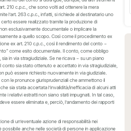
l’art. 210 c.p.c., che sono volti ad ottenere la mera
te l’art. 263 c.p.c., infatti, si richiede al destinatario uno
 certo essere realizzato tramite la produzione di
non esclusivamente documentale o implicare la
ssamente a quello scopo. Così come il procedimento ex
izione ex art. 210 c.p.c., così il rendimento del conto −
conto” come esito documentale. Il conto, come obbligo
, sia in via stragiudiziale. Se ne ricava − su un piano
l conto sia stato ottenuto e accettato in via stragiudiziale,
non può essere richiesto nuovamente in via giudiziale.
 con le pronunce giurisprudenziali che ammettono il
e sia stata accertata l’invalidità/inefficacia di alcuni atti
e i relativi estratti non siano stati impugnati. In tal caso,
ce deve essere eliminata e, perciò, l’andamento dei rapporti
zione di un’eventuale azione di responsabilità nei
 possibile anche nelle società di persone in applicazione