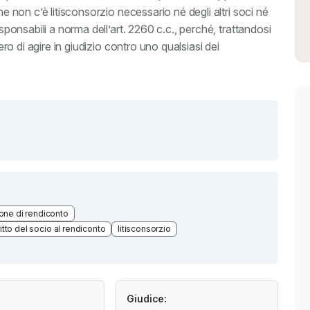
ne non c’è litisconsorzio necessario né degli altri soci né
esponsabili a norma dell’art. 2260 c.c., perché, trattandosi
bero di agire in giudizio contro uno qualsiasi dei
one di rendiconto
ritto del socio al rendiconto
litisconsorzio
Giudice: