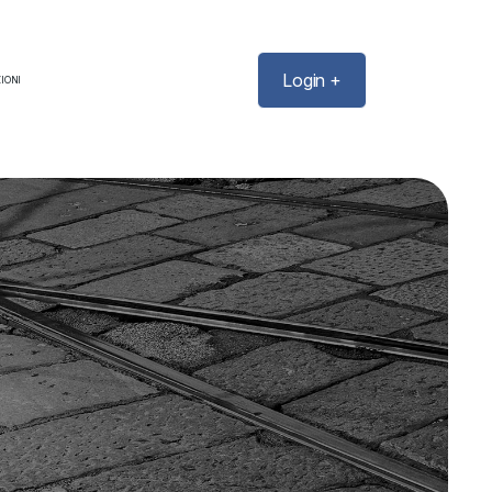
Login +
IONI