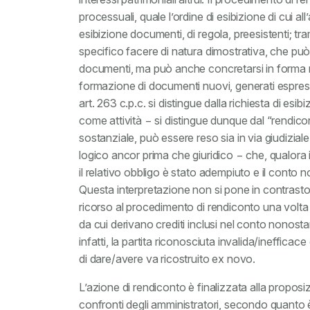
processuali, quale l’ordine di esibizione di cui al
esibizione documenti, di regola, preesistenti; trami
specifico facere di natura dimostrativa, che può
documenti, ma può anche concretarsi in forma 
formazione di documenti nuovi, generati espre
art. 263 c.p.c. si distingue dalla richiesta di esib
come attività − si distingue dunque dal “rendi
sostanziale, può essere reso sia in via giudiziale
logico ancor prima che giuridico − che, qualora i
il relativo obbligo è stato adempiuto e il conto 
Questa interpretazione non si pone in contrasto
ricorso al procedimento di rendiconto una volta ch
da cui derivano crediti inclusi nel conto nonostant
infatti, la partita riconosciuta invalida/ineffica
di dare/avere va ricostruito ex novo.
L’azione di rendiconto è finalizzata alla proposi
confronti degli amministratori, secondo quanto è