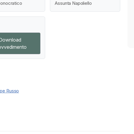
onocratico
Assunta Napoliello
Download
ovvedimento
pe Russo