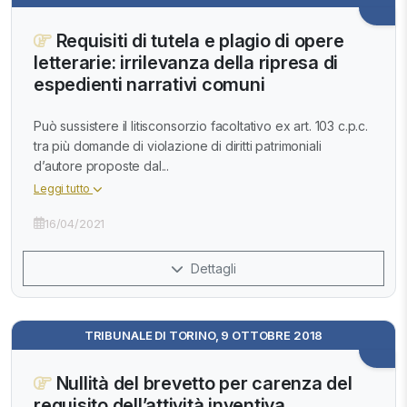
Requisiti di tutela e plagio di opere
letterarie: irrilevanza della ripresa di
espedienti narrativi comuni
Può sussistere il litisconsorzio facoltativo ex art. 103 c.p.c.
tra più domande di violazione di diritti patrimoniali
d’autore proposte dal...
Leggi tutto
16/04/2021
Dettagli
TRIBUNALE DI TORINO, 9 OTTOBRE 2018
Nullità del brevetto per carenza del
requisito dell’attività inventiva