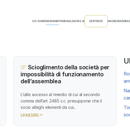
CHI SIAMO
SEMINARI
TRIBUNALI
GIURIS AI
SENTENZE
RASSEGNA
DONAZ
Ul
Scioglimento della società per
impossibilità di funzionamento
Rom
dell’assemblea
amm
Nap
L’utile accesso al rimedio di cui al secondo
can
comma dell’art. 2485 c.c. presuppone che il
Tor
socio alleghi elementi da cui...
soc
Leggi tutto