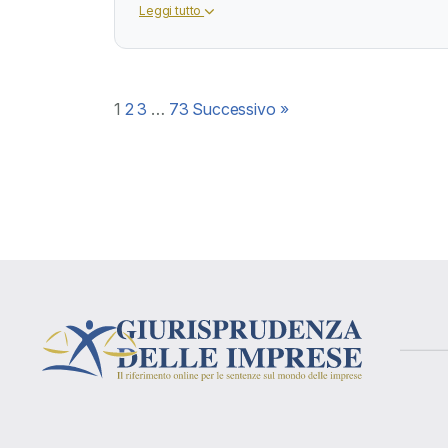
Leggi tutto
Paginazione
1
2
3
…
73
Successivo »
degli
articoli